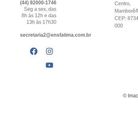
(44) 92000-1746
Centro,
Seg a sex, das
Mamborê/
8h às 12h e das
CEP: 8734
13h às 17h30
000
secretaria2@ensfatima.com.br
© Imac