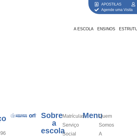
APOSTILAS
Agende uma Visita
A ESCOLA
ENSINOS
ESTRUT
Sobre
Menu
Matrículas
Quem
ço
a
Serviço
Somos
escola
496
Social
A